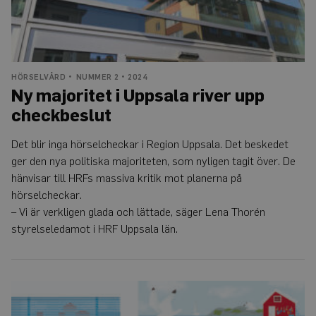
HÖRSELVÅRD
NUMMER 2 • 2024
Ny majoritet i Uppsala river upp
checkbeslut
Det blir inga hörselcheckar i Region Uppsala. Det beskedet
ger den nya politiska majoriteten, som nyligen tagit över. De
hänvisar till HRFs massiva kritik mot planerna på
hörselcheckar.
– Vi är verkligen glada och lättade, säger Lena Thorén
styrelseledamot i HRF Uppsala län.
Fler
kan
justera