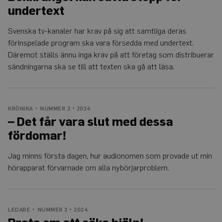
undertext
_ga_Y9RP8BQP1X
.auris.nu
1 år 1
Denna cookie används
månad
Google Analytics för at
bevara sessionstillstån
Svenska tv-kanaler har krav på sig att samtliga deras
förinspelade program ska vara försedda med undertext.
Däremot ställs ännu inga krav på att företag som distribuerar
sändningarna ska se till att texten ska gå att läsa.
KRÖNIKA
NUMMER 2 • 2024
– Det får vara slut med dessa
fördomar!
Jag minns första dagen, hur audionomen som provade ut min
hörapparat förvarnade om alla nybörjarproblem.
LEDARE
NUMMER 2 • 2024