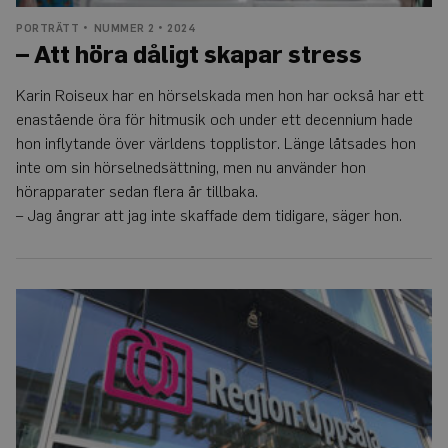
PORTRÄTT
NUMMER 2 • 2024
– Att höra dåligt skapar stress
Karin Roiseux har en hörselskada men hon har också har ett
enastående öra för hitmusik och under ett decennium hade
hon inflytande över världens topplistor. Länge låtsades hon
inte om sin hörselnedsättning, men nu använder hon
hörapparater sedan flera år tillbaka.
– Jag ångrar att jag inte skaffade dem tidigare, säger hon.
Ny
majoritet
i
Uppsala
river
upp
checkbeslut