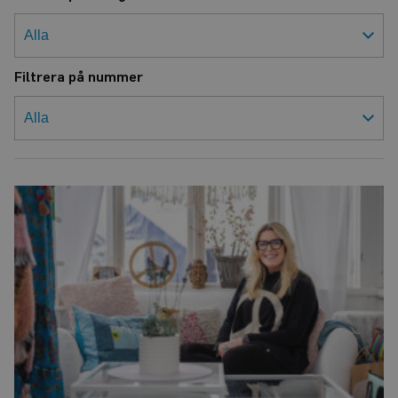
Filtrera på nummer
–
Att
höra
dåligt
skapar
stress