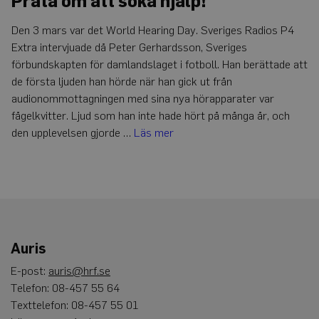
Prata om att söka hjälp!
Den 3 mars var det World Hearing Day. Sveriges Radios P4
Extra intervjuade då Peter Gerhardsson, Sveriges
förbundskapten för damlandslaget i fotboll. Han berättade att
de första ljuden han hörde när han gick ut från
audionommottagningen med sina nya hörapparater var
fågelkvitter. Ljud som han inte hade hört på många år, och
den upplevelsen gjorde …
Läs mer
Auris
E-post:
auris@hrf.se
Telefon: 08-457 55 64
Texttelefon: 08-457 55 01