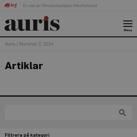
En del av Hörselskadades Riksförbund
Meny
Auris
/
Nummer 2, 2024
Artiklar
Filtrera på kategori