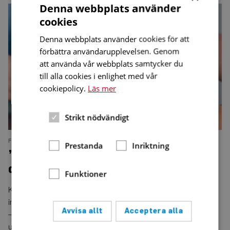
Denna webbplats använder
”Viktigt
ta
cookies
hand
om
Denna webbplats använder cookies för att
hörseln
vid
förbättra användarupplevelsen. Genom
diabetes”
att använda vår webbplats samtycker du
till alla cookies i enlighet med vår
cookiepolicy.
Läs mer
Strikt nödvändigt
FORSKNING
NUMMER 2 • 2024
Prestanda
Inriktning
”Viktigt ta hand om hörseln vid
diabetes”
Funktioner
Kliniska studier har visat att diabetes negativt kan påverka
innerörats balans- och hörselorgan.
Avvisa allt
Acceptera alla
– Trots det får innerörat mycket lite uppmärksamhet vid
uppföljning av personer med diabetes, säger Eva Degerman,