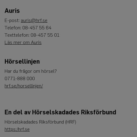
för
besökarens
Auris
cookie. Det är
nödvändigt
E-post:
auris@hrf.se
att Cookie-
Script.com
Telefon: 08-457 55 64
cookiebanner
fungerar
Texttelefon: 08-457 55 01
korrekt.
Läs mer om Auris
Google
Privacy Policy
Hörsellinjen
Har du frågor om hörsel?
Leverantör
Namn
Utgång
Beskrivning
/
Domän
0771-888 000
hrf.se/horsellinjen/
_ga
1 år 1
Detta cookie-namn är
Google
månad
associerat med Google
LLC
Universal Analytics - vi
.auris.nu
en viktig uppdatering 
Googles mer vanliga
analystjänst. Denna co
En del av Hörselskadades Riksförbund
används för att särskilj
unika användare geno
tilldela ett slumpmässi
Hörselskadades Riksförbund (HRF)
genererat nummer so
klientidentifierare. Den
https:/hrf.se
i varje sidförfrågan på
webbplats och används