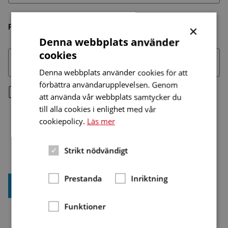
Fyll i ditt medlems-/prenumerationsnummer
×
*
Denna webbplats använder
cookies
Denna webbplats använder cookies för att
förbättra användarupplevelsen. Genom
Genom att logga in godkänner jag att HRF sparar
*
att använda vår webbplats samtycker du
mina personuppgifter för att kunna ge mig
till alla cookies i enlighet med vår
information och service. HRF lämnar inte ut
cookiepolicy.
Läs mer
uppgifter till tredje part
.*
Strikt nödvändigt
Prestanda
Inriktning
Logga in
Funktioner