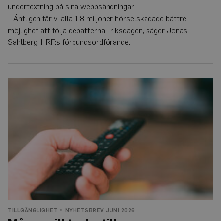
undertextning på sina webbsändningar.
– Äntligen får vi alla 1,8 miljoner hörselskadade bättre
möjlighet att följa debatterna i riksdagen, säger Jonas
Sahlberg, HRF:s förbundsordförande.
Många
vill
tycka
till
om
direkttextning
TILLGÄNGLIGHET
NYHETSBREV JUNI 2026