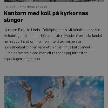
PORTRÄTT
NUMMER 3 • 2026
Kantorn med koll på kyrkornas
slingor
Kantorn Birgitta Lindh i Falköping har blivit kändis denna vår.
Anledningen är hennes hörapparater. Medier över hela landet
har rapporterat om hur hon inte låter den grava
hörselnedsättningen vara ett hinder i musikutövandet.
– Jag är överväldigad över all respons jag fått efter
reportagen, säger hon.
Barn
får
inte
vattenskydd
till
hörselimplantat