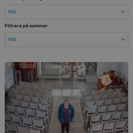
Filtrera på nummer
Kantorn
med
koll
på
kyrkornas
slingor