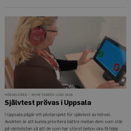
CookieScriptConsent
4
Denna cookie
CookieScript
veckor
används av
www.auris.nu
2
Cookie-
dagar
Script.com-
tjänsten för
Självtest
att komma
prövas
ihåg
i
preferenserna
Uppsala
för
besökarens
cookie. Det är
nödvändigt
att Cookie-
Script.com
cookiebanner
fungerar
korrekt.
Google
Privacy Policy
HÖRSELVÅRD
NYHETSBREV JUNI 2026
Leverantör
Namn
Utgång
Beskrivning
Självtest prövas i Uppsala
/
Domän
_ga
1 år 1
Detta cookie-namn är
Google
I Uppsala pågår ett pilotprojekt för självtest av hörsel.
månad
associerat med Google
LLC
Universal Analytics - vi
.auris.nu
Avsikten är att kunna prioritera bättre mellan dem som står
en viktig uppdatering 
Googles mer vanliga
på väntelistan så att de som har störst behov ska få hjälp