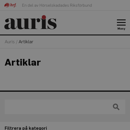
En del av Hörselskadades Riksförbund
Meny
Auris
/
Artiklar
Artiklar
Filtrera på kategori