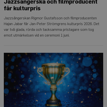
Jazzsångerska och filmproducent
får kulturpris
Jazzsångerskan Rigmor Gustafsson och filmproducenten
Hajan Jabar får Jan-Peter Strömgrens kulturpris 2026. Det
var två glada, rörda och tacksamma pristagare som tog
emot utmärkelsen vid en ceremoni 1 juni.
Vinnare
i
Auris
rimtävling