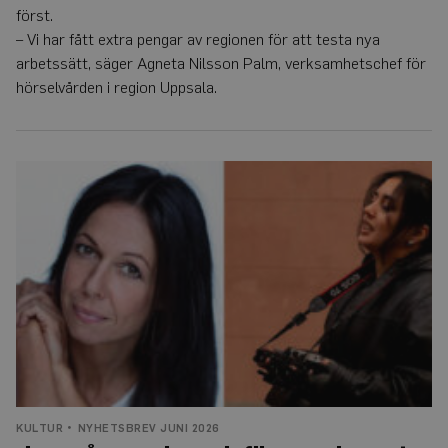
analystjänst. Denna co
först.
används för att särskilj
unika användare geno
– Vi har fått extra pengar av regionen för att testa nya
tilldela ett slumpmässi
genererat nummer so
arbetssätt, säger Agneta Nilsson Palm, verksamhetschef för
klientidentifierare. Den
i varje sidförfrågan på
hörselvården i region Uppsala.
webbplats och används
att beräkna besökar-,
session- och kampanjd
för
webbplatsanalysrappor
Jazzsångerska
och
_ga_Y9RP8BQP1X
.auris.nu
1 år 1
Denna cookie används
månad
Google Analytics för at
filmproducent
bevara sessionstillstån
får
kulturpris
KULTUR
NYHETSBREV JUNI 2026