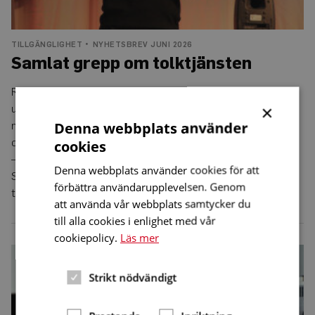
TILLGÄNGLIGHET
NYHETSBREV JUNI 2026
Samlat grepp om tolktjänsten
Regeringen har gett Myndigheten för delaktighet, MFD, i
×
uppdrag att bidra till att tolktjänsten för döva, och personer
Denna webbplats använder
med hörselnedsättning eller dövblindhet följs upp, utvecklas
och håller hög kvalitet.
cookies
– Idag finns ingen samlad bild av hur tolktjänsten fungerar i
Denna webbplats använder cookies för att
Sverige, säger Andreas Stjärnström, samordnare för
förbättra användarupplevelsen. Genom
tolktjänstfunktionen på MFD.
att använda vår webbplats samtycker du
till alla cookies i enlighet med vår
cookiepolicy.
Läs mer
Pandemin
gav
ökad
Strikt nödvändigt
delaktighet
på
jobbet