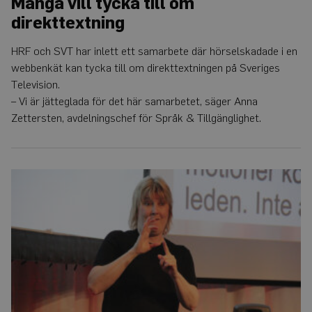
Många vill tycka till om
direkttextning
HRF och SVT har inlett ett samarbete där hörselskadade i en
webbenkät kan tycka till om direkttextningen på Sveriges
Television.
– Vi är jätteglada för det här samarbetet, säger Anna
Zettersten, avdelningschef för Språk & Tillgänglighet.
Samlat
grepp
om
tolktjänsten