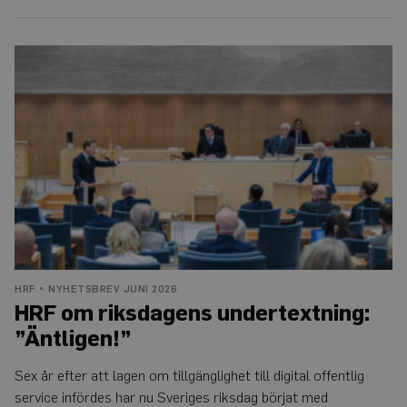
HRF
om
riksdagens
undertextning:
”Äntligen!”
HRF
NYHETSBREV JUNI 2026
HRF om riksdagens undertextning:
”Äntligen!”
Sex år efter att lagen om tillgänglighet till digital offentlig
service infördes har nu Sveriges riksdag börjat med