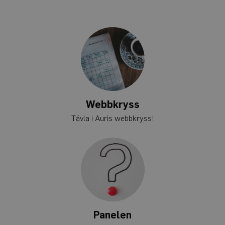
för
webbplatsanalysrappor
_ga_Y9RP8BQP1X
.auris.nu
1 år 1
Denna cookie används
månad
Google Analytics för at
bevara sessionstillstån
Webbkryss
Tävla i Auris webbkryss!
Panelen