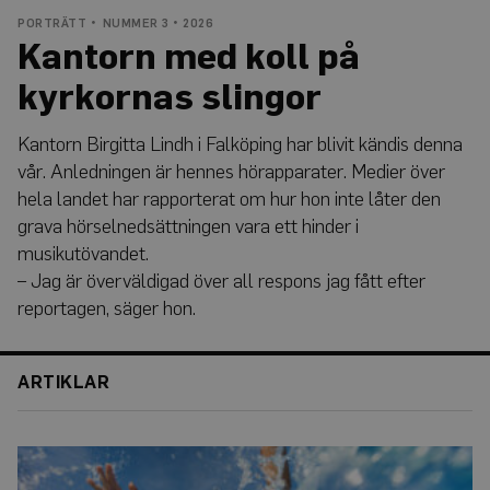
PORTRÄTT
NUMMER 3 • 2026
Kantorn med koll på
kyrkornas slingor
Kantorn Birgitta Lindh i Falköping har blivit kändis denna
vår. Anledningen är hennes hörapparater. Medier över
hela landet har rapporterat om hur hon inte låter den
grava hörselnedsättningen vara ett hinder i
musikutövandet.
– Jag är överväldigad över all respons jag fått efter
reportagen, säger hon.
ARTIKLAR
Barn
får
inte