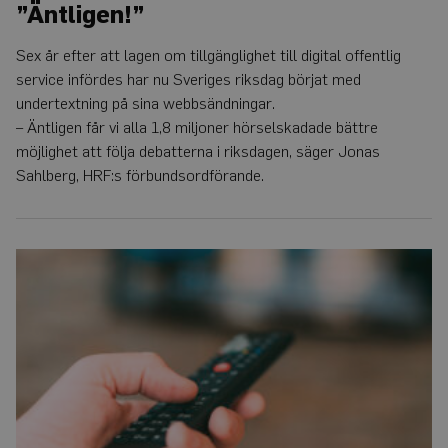
”Äntligen!”
Sex år efter att lagen om tillgänglighet till digital offentlig
service infördes har nu Sveriges riksdag börjat med
undertextning på sina webbsändningar.
– Äntligen får vi alla 1,8 miljoner hörselskadade bättre
möjlighet att följa debatterna i riksdagen, säger Jonas
Sahlberg, HRF:s förbundsordförande.
Många
vill
tycka
till
om
direkttextning