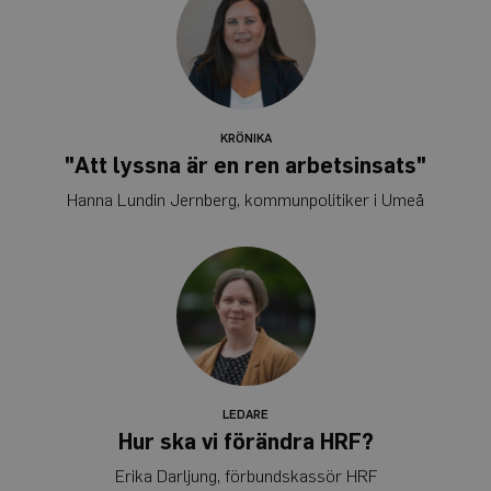
cookie. Det är
nödvändigt
att Cookie-
Script.com
cookiebanner
fungerar
korrekt.
Google
Privacy Policy
KRÖNIKA
"Att lyssna är en ren arbetsinsats"
Hanna Lundin Jernberg, kommunpolitiker i Umeå
Leverantör
Namn
Utgång
Beskrivning
/
Domän
_ga
1 år 1
Detta cookie-namn är
Google
månad
associerat med Google
LLC
Universal Analytics - vi
.auris.nu
en viktig uppdatering 
Googles mer vanliga
analystjänst. Denna co
används för att särskilj
unika användare geno
tilldela ett slumpmässi
genererat nummer so
klientidentifierare. Den
LEDARE
i varje sidförfrågan på
Hur ska vi förändra HRF?
webbplats och används
att beräkna besökar-,
Erika Darljung, förbundskassör HRF
session- och kampanjd