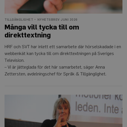
TILLGÄNGLIGHET
NYHETSBREV JUNI 2026
Många vill tycka till om
direkttextning
HRF och SVT har inlett ett samarbete där hörselskadade i en
webbenkät kan tycka till om direkttextningen på Sveriges
Television.
– Vi är jätteglada för det här samarbetet, säger Anna
Zettersten, avdelningschef för Språk & Tillgänglighet.
Samlat
grepp
om
tolktjänsten