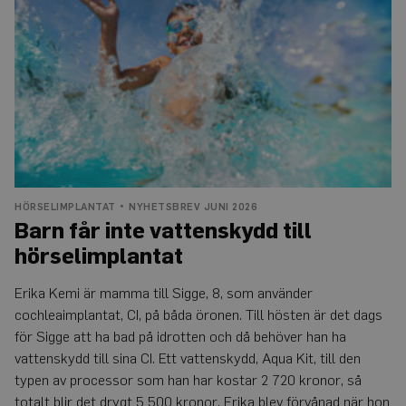
vattenskydd
till
hörselimplantat
HÖRSELIMPLANTAT
NYHETSBREV JUNI 2026
Barn får inte vattenskydd till
hörselimplantat
Erika Kemi är mamma till Sigge, 8, som använder
cochleaimplantat, CI, på båda öronen. Till hösten är det dags
för Sigge att ha bad på idrotten och då behöver han ha
vattenskydd till sina CI. Ett vattenskydd, Aqua Kit, till den
typen av processor som han har kostar 2 720 kronor, så
totalt blir det drygt 5 500 kronor. Erika blev förvånad när hon