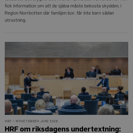
fick information om att de själva måste bekosta skydden, i
Region Norrbotten där familjen bor, får inte barn sådan
utrustning.
HRF
om
riksdagens
undertextning:
”Äntligen!”
HRF
NYHETSBREV JUNI 2026
HRF om riksdagens undertextning: