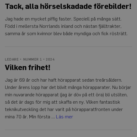
Funktioner
Tack, alla hörselskadade förebilder!
Strikt nödvändiga kakor tillåter
Jag hade en mycket piffig faster. Speciell på många sätt.
kärnwebbplatsfunktioner som användarinloggning
och kontohantering. Webbplatsen kan inte
Född i mellersta Norrlands inland och nästan fjälltrakter,
användas ordentligt utan strikt nödvändiga cookies.
samma år som kvinnor blev både myndiga och fick rösträtt.
Leverantör
/
Namn
Utgång
Beskrivning
Domän
CookieScriptConsent
4
Denna cookie
CookieScript
veckor
används av
www.auris.nu
LEDARE
NUMMER 1 • 2024
2
Cookie-
Vilken frihet!
dagar
Script.com-
tjänsten för
att komma
ihåg
Jag är 69 år och har haft hörapparat sedan treårsåldern.
preferenserna
Under årens lopp har det blivit många hörapparater. Nu börjar
för
besökarens
min nuvarande hörapparat (jag är döv på ett öra) bli utsliten,
cookie. Det är
nödvändigt
så det är dags för mig att skaffa en ny. Vilken fantastisk
att Cookie-
Script.com
teknikutveckling det har varit på hörapparatfronten under
cookiebanner
mina 70 år. Min första …
Läs mer
fungerar
korrekt.
Google
Privacy Policy