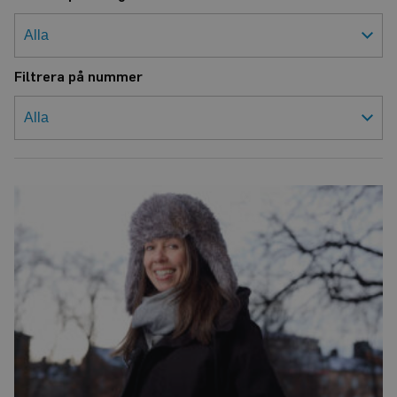
Filtrera på nummer
–
Jag
hör
tonerna
annorlunda
nu