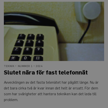
Slutet
nära
för
Leverantör
fast
Namn
Utgång
Beskrivning
/
Domän
telefonnät
_ga
1 år 1
Detta cookie-namn är
Google
månad
associerat med Google
LLC
Universal Analytics - vi
.auris.nu
en viktig uppdatering 
Googles mer vanliga
analystjänst. Denna co
används för att särskilj
unika användare geno
tilldela ett slumpmässi
genererat nummer so
klientidentifierare. Den
i varje sidförfrågan på
webbplats och används
TEKNIK
NUMMER 1 • 2024
att beräkna besökar-,
Slutet nära för fast telefonnät
session- och kampanjd
för
webbplatsanalysrappor
Avvecklingen av det fasta telenätet har pågått länge. Nu är
_ga_Y9RP8BQP1X
.auris.nu
1 år 1
Denna cookie används
det bara cirka två år kvar innan det helt är ersatt. För dem
månad
Google Analytics för at
bevara sessionstillstån
som har svårigheter att hantera tekniken kan det leda till
problem.