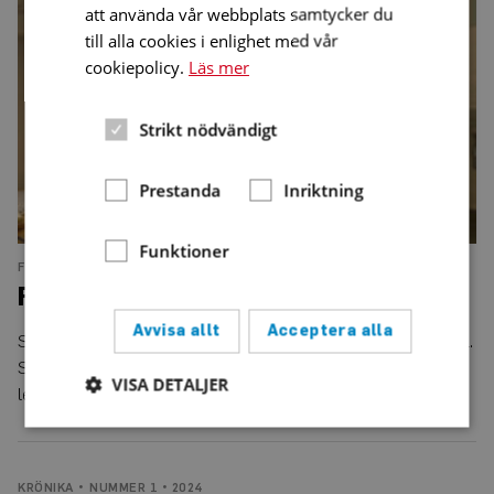
att använda vår webbplats samtycker du
blev
audionom
till alla cookies i enlighet med vår
cookiepolicy.
Läs mer
Strikt nödvändigt
Prestanda
Inriktning
Funktioner
FRÅGA & SVAR
NUMMER 1 • 2024
Flickornas idol blev audionom
Avvisa allt
Acceptera alla
Som 16-åring gjorde Johan Palm succé i tv-programmet Idol.
Som 31-åring slår han igenom som audionom. Det smittande
VISA DETALJER
leendet går hem hos patienter såväl som hos publiken.
Strikt nödvändigt
Prestanda
Inriktning
KRÖNIKA
NUMMER 1 • 2024