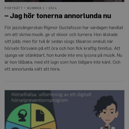
PORTRÄTT
NUMMER 1 • 2024
– Jag hör tonerna annorlunda nu
För jazzsångerskan Rigmor Gustafsson har vardagen handlat
om att skriva musik, ge ut skivor och turnera. Hon älskade
sitt jobb, men för två år sedan slogs tillvaron omkull när
hörseln försvann på ett öra och hon fick kraftig tinnitus. Att
sjunga var otänkbart, hon kunde inte ens lyssna på musik. Nu
är hon tillbaka, med ett lugn som hon tidigare inte känt. Och
ett annorlunda sätt att höra.
Onlinekurs
i
hörselhälsa
ska
ge
bättre
lyssningsvanor