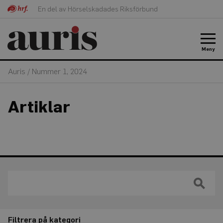
En del av Hörselskadades Riksförbund
Meny
Auris
/
Nummer 1, 2024
Artiklar
Filtrera på kategori