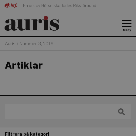
En del av Hörselskadades Riksförbund
Meny
Auris
/
Nummer 3, 2019
Artiklar
Filtrera på kategori