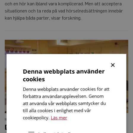
och en hör kan ibland vara komplicerad. Men att acceptera
situationen och ta reda på vad hörselnedsättningen innebär
kan hjälpa båda parter, visar forskning.
De
lär
sig
svenska
med
×
hjälp
Denna webbplats använder
av
teckenspråk
cookies
Denna webbplats använder cookies för att
förbättra användarupplevelsen. Genom
att använda vår webbplats samtycker du
till alla cookies i enlighet med vår
cookiepolicy.
Läs mer
REPORTAGE
NUMMER 3 • 2019
De lär sig svenska med hjälp av