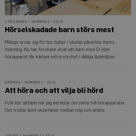
månad
associerat med Google
LLC
Universal Analytics - vi
.auris.nu
en viktig uppdatering 
Googles mer vanliga
analystjänst. Denna co
används för att särskilj
UTBILDNING
NUMMER 3 • 2019
unika användare geno
Hörselskadade barn störs mest
tilldela ett slumpmässi
genererat nummer so
klientidentifierare. Den
Många oroar sig för hur buller i skolan påverkar barns
i varje sidförfrågan på
webbplats och används
inlärning. Nu har forskare visat att barn med CI eller
att beräkna besökar-,
session- och kampanjd
hörapparat får kämpa extra mycket i dåliga ljudmiljöer.
för
webbplatsanalysrappor
_ga_Y9RP8BQP1X
.auris.nu
1 år 1
Denna cookie används
månad
Google Analytics för at
bevara sessionstillstån
KRÖNIKA
NUMMER 3 • 2019
Att höra och att vilja bli hörd
Folk blir lättade när jag berättar om mina två hörapparater.
Det trollar bort oklarheter mellan mig och andra.
LEDARE
NUMMER 3 • 2019