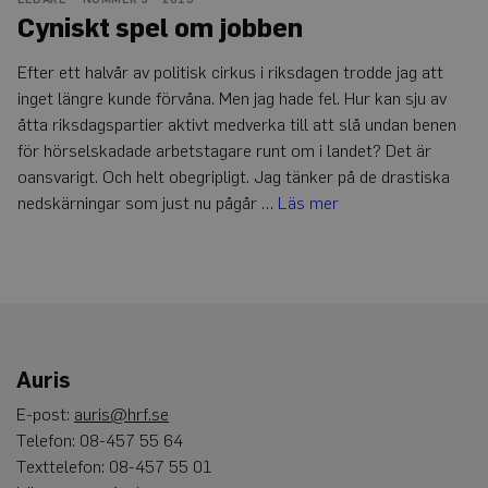
Cyniskt spel om jobben
Efter ett halvår av politisk cirkus i riksdagen trodde jag att
inget längre kunde förvåna. Men jag hade fel. Hur kan sju av
åtta riksdagspartier aktivt medverka till att slå undan benen
för hörselskadade arbetstagare runt om i landet? Det är
oansvarigt. Och helt obegripligt. Jag tänker på de drastiska
nedskärningar som just nu pågår …
Läs mer
Auris
E-post:
auris@hrf.se
Telefon: 08-457 55 64
Texttelefon: 08-457 55 01