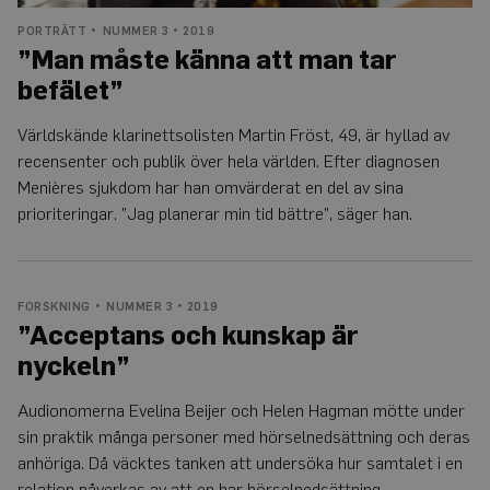
PORTRÄTT
NUMMER 3 • 2019
”Man måste känna att man tar
befälet”
Världskände klarinettsolisten Martin Fröst, 49, är hyllad av
recensenter och publik över hela världen. Efter diagnosen
Menières sjukdom har han omvärderat en del av sina
prioriteringar. ”Jag planerar min tid bättre”, säger han.
FORSKNING
NUMMER 3 • 2019
”Acceptans och kunskap är
nyckeln”
Audionomerna Evelina Beijer och Helen Hagman mötte under
sin praktik många personer med hörselnedsättning och deras
anhöriga. Då väcktes tanken att undersöka hur samtalet i en
relation påverkas av att en har hörselnedsättning.