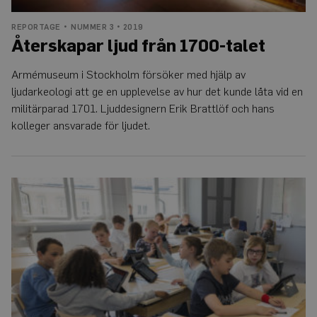
Leverantör
/
Namn
Utgång
Beskrivning
Domän
REPORTAGE
NUMMER 3 • 2019
Återskapar ljud från 1700-talet
CookieScriptConsent
4
Denna cookie
CookieScript
veckor
används av
www.auris.nu
2
Cookie-
dagar
Script.com-
Armémuseum i Stockholm försöker med hjälp av
tjänsten för
ljudarkeologi att ge en upplevelse av hur det kunde låta vid en
att komma
ihåg
militärparad 1701. Ljuddesignern Erik Brattlöf och hans
preferenserna
för
kolleger ansvarade för ljudet.
besökarens
cookie. Det är
nödvändigt
att Cookie-
Script.com
cookiebanner
Hörselskadade
fungerar
barn
korrekt.
störs
Google
mest
Privacy Policy
Leverantör
Namn
Utgång
Beskrivning
/
Domän
_ga
1 år 1
Detta cookie-namn är
Google