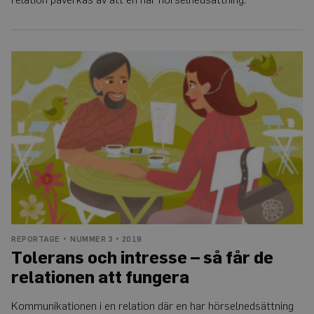
Tolerans
och
intresse
–
så
får
de
relationen
att
fungera
REPORTAGE
NUMMER 3 • 2019
Tolerans och intresse – så får de
relationen att fungera
Kommunikationen i en relation där en har hörselnedsättning