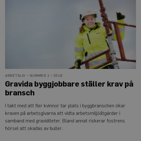
ställer
krav
på
bransch
ARBETSLIV
NUMMER 1 • 2018
Gravida byggjobbare ställer krav på
bransch
I takt med att fler kvinnor tar plats i byggbranschen ökar
kraven på arbetsgivarna att vidta arbetsmiljöåtgärder i
samband med graviditeter. Bland annat riskerar fostrens
hörsel att skadas av buller.