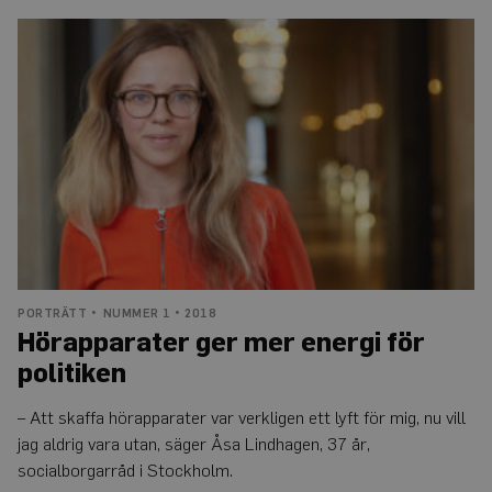
Hörapparater
ger
mer
energi
för
politiken
PORTRÄTT
NUMMER 1 • 2018
Hörapparater ger mer energi för
politiken
– Att skaffa hörapparater var verkligen ett lyft för mig, nu vill
jag aldrig vara utan, säger Åsa Lindhagen, 37 år,
socialborgarråd i Stockholm.