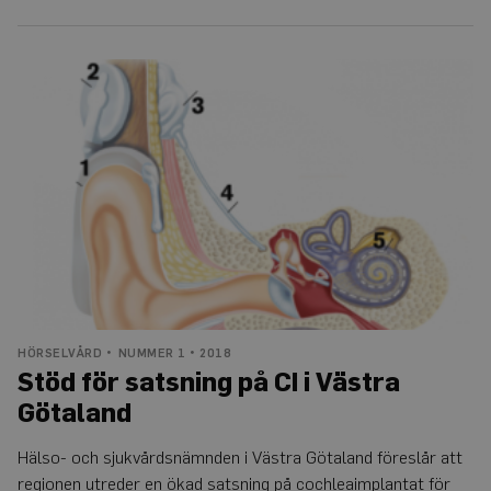
Stöd
för
satsning
på
CI
i
Västra
Götaland
HÖRSELVÅRD
NUMMER 1 • 2018
Stöd för satsning på CI i Västra
Götaland
Hälso- och sjukvårdsnämnden i Västra Götaland föreslår att
regionen utreder en ökad satsning på cochleaimplantat för