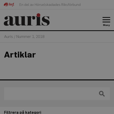
En del av Hörselskadades Riksförbund
Meny
Auris
/
Nummer 1, 2018
Artiklar
Filtrera på kategori