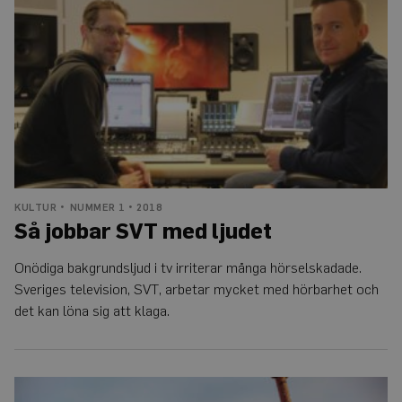
genererat nummer so
SVT
klientidentifierare. Den
med
i varje sidförfrågan på
ljudet
webbplats och används
att beräkna besökar-,
session- och kampanjd
för
webbplatsanalysrappor
_ga_Y9RP8BQP1X
.auris.nu
1 år 1
Denna cookie används
månad
Google Analytics för at
bevara sessionstillstån
KULTUR
NUMMER 1 • 2018
Så jobbar SVT med ljudet
Onödiga bakgrundsljud i tv irriterar många hörselskadade.
Sveriges television, SVT, arbetar mycket med hörbarhet och
det kan löna sig att klaga.
Gravida
byggjobbare