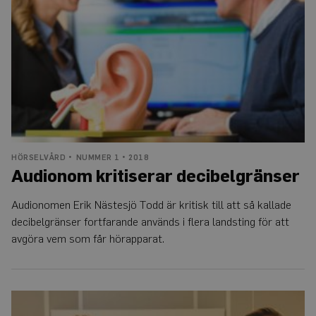
tjänsten för
att komma
ihåg
preferenserna
för
besökarens
cookie. Det är
nödvändigt
att Cookie-
Script.com
cookiebanner
fungerar
korrekt.
Google
Privacy Policy
HÖRSELVÅRD
NUMMER 1 • 2018
Audionom kritiserar decibelgränser
Leverantör
Namn
Utgång
Beskrivning
Audionomen Erik Nästesjö Todd är kritisk till att så kallade
/
Domän
decibelgränser fortfarande används i flera landsting för att
_ga
1 år 1
Detta cookie-namn är
Google
månad
associerat med Google
avgöra vem som får hörapparat.
LLC
Universal Analytics - vi
.auris.nu
en viktig uppdatering 
Googles mer vanliga
analystjänst. Denna co
används för att särskilj
Så
unika användare geno
jobbar
tilldela ett slumpmässi