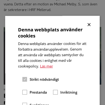
vuxna. Detta efter en motion av Michael Melby, S, som även
är sekreterare i HRF Mellerud.
×
En
Denna webbplats använder
morgon
cookies
kunde
hon
inte
Denna webbplats använder cookies för att
höra
förbättra användarupplevelsen. Genom
någonting
att använda vår webbplats samtycker du
till alla cookies i enlighet med vår
cookiepolicy.
Läs mer
Strikt nödvändigt
KULTUR
NUMMER 1 • 2018
Prestanda
Inriktning
En morgon kunde hon inte höra
någonting