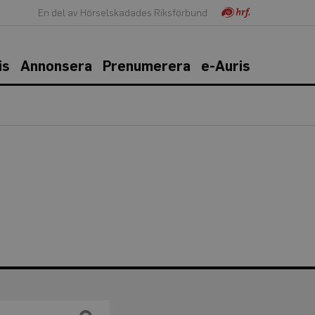
En del av Hörselskadades Riksförbund
is
Annonsera
Prenumerera
e-Auris