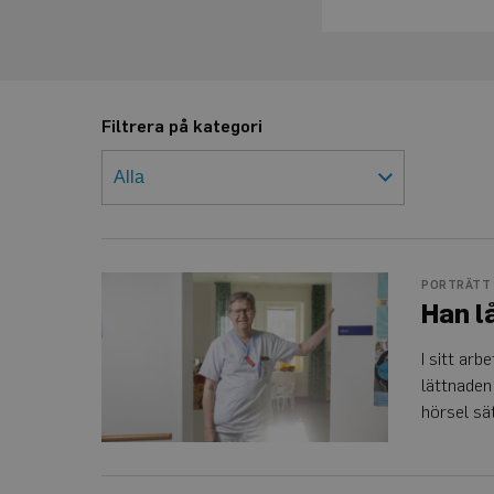
Filtrera på kategori
Han
PORTRÄTT
låter
Han l
inte
hörseln
sätta
I sitt ar
stopp
lättnaden
hörsel sä