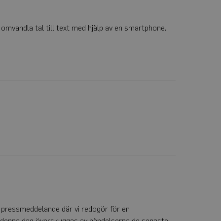
na cookie används
mässigt genererat
an på en webbplats
ata för
 omvandla tal till text med hjälp av en smartphone.
ionstillståndet.
t pressmeddelande där vi redogör för en
Men denna dag överskuggas av händelserna de senaste