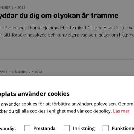
MMER 2 • 2025
yddar du dig om olyckan är framme
ter och andra hörselhjälpmedel, inte minst CI-processorer, kan va
er sitt försäkringsskydd och kontrollera vad som gäller om hjälpmed
PPET
NUMMER 2 • 2025
a-loppet drar igång
e gången genomför HRF Vad sa-loppet. I år pågår det 1–31 maj
plats använder cookies
ollen Tillsammans rör vi oss framåt för en hörselsmartare värld.
använder cookies för att förbättra användarupplevelsen. Genom 
er du till alla cookies i enlighet med vår cookiepolicy.
Läs mer
dvändigt
Prestanda
Inriktning
Funktione