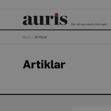
Den hörselsmarta tidningen
Auris
/
Artiklar
Artiklar