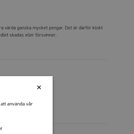
ra värda ganska mycket pengar. Det är därför klokt
let skadas eller försvinner.
×
att använda vår
r