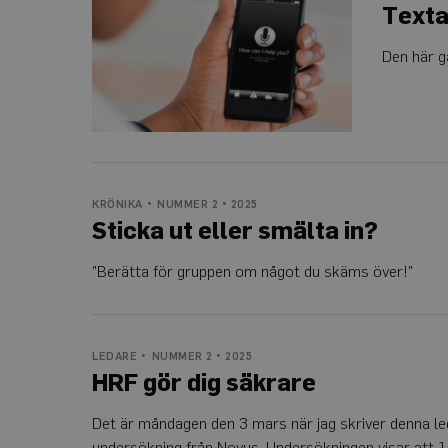
direkt
Texta
i
mobilen
Den här g
_ga_Y9RP8BQP1X
KRÖNIKA
NUMMER 2 • 2025
Sticka ut eller smälta in?
”Berätta för gruppen om något du skäms över!”
LEDARE
NUMMER 2 • 2025
HRF gör dig säkrare
Det är måndagen den 3 mars när jag skriver denna led
undersökning från Novus. Undersökningen visar att 1,