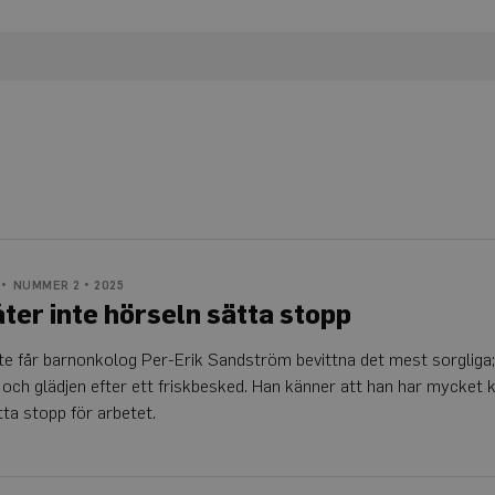
NUMMER 2 • 2025
åter inte hörseln sätta stopp
bete får barnonkolog Per-Erik Sandström bevittna det mest sorgliga
 och glädjen efter ett friskbesked. Han känner att han har mycket 
tta stopp för arbetet.