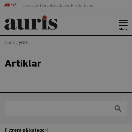
En del av Hörselskadades Riksförbund
Meny
Auris
/
yrsel
Artiklar
Filtrera på kategori