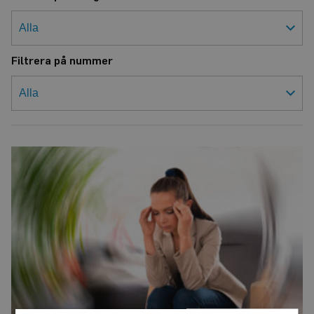
Filtrera på nummer
Olika
signaler
sätter
snurr
på
tillvaron