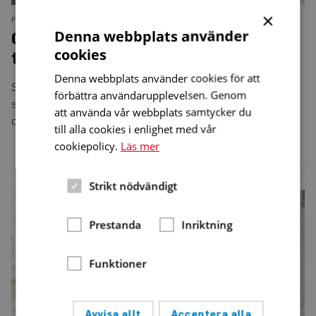
×
FAKTA
NUMMER 1 • 2023
Denna webbplats använder
Olika signaler sätter snurr på
cookies
tillvaron
Denna webbplats använder cookies för att
Så kallad karusellyrsel är ett av symtomen på Menières
förbättra användarupplevelsen. Genom
sjukdom, men det finns fler typer av yrsel som kan ha många
att använda vår webbplats samtycker du
olika orsaker.
till alla cookies i enlighet med vår
cookiepolicy.
Läs mer
Strikt nödvändigt
”Man
måste
känna
Prestanda
Inriktning
att
man
tar
befälet”
Funktioner
Avvisa allt
Acceptera alla