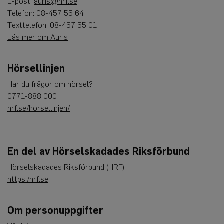
E-post:
auris@hrf.se
cookie. Det är
nödvändigt
Telefon: 08-457 55 64
att Cookie-
Texttelefon: 08-457 55 01
Script.com
cookiebanner
Läs mer om Auris
fungerar
korrekt.
Google
Privacy Policy
Hörsellinjen
Har du frågor om hörsel?
0771-888 000
Leverantör
Namn
Utgång
Beskrivning
hrf.se/horsellinjen/
/
Domän
_ga
1 år 1
Detta cookie-namn är
Google
månad
associerat med Google
LLC
Universal Analytics - vi
.auris.nu
en viktig uppdatering 
En del av Hörselskadades Riksförbund
Googles mer vanliga
analystjänst. Denna co
används för att särskilj
Hörselskadades Riksförbund (HRF)
unika användare geno
https:/hrf.se
tilldela ett slumpmässi
genererat nummer so
klientidentifierare. Den
i varje sidförfrågan på
webbplats och används
Om personuppgifter
att beräkna besökar-,
session- och kampanjd