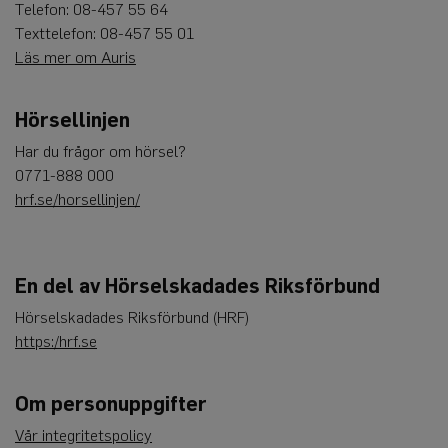
Telefon: 08-457 55 64
användas ordentligt utan strikt nödvändiga cookies.
Texttelefon: 08-457 55 01
Leverantör
/
Namn
Utgång
Beskrivning
Läs mer om Auris
Domän
CookieScriptConsent
4
Denna cookie
CookieScript
veckor
används av
www.auris.nu
2
Cookie-
Hörsellinjen
dagar
Script.com-
tjänsten för
Har du frågor om hörsel?
att komma
ihåg
0771-888 000
preferenserna
för
hrf.se/horsellinjen/
besökarens
cookie. Det är
nödvändigt
att Cookie-
Script.com
cookiebanner
En del av Hörselskadades Riksförbund
fungerar
korrekt.
Hörselskadades Riksförbund (HRF)
Google
https:/hrf.se
Privacy Policy
Om personuppgifter
Leverantör
Namn
Utgång
Beskrivning
/
Domän
Vår integritetspolicy