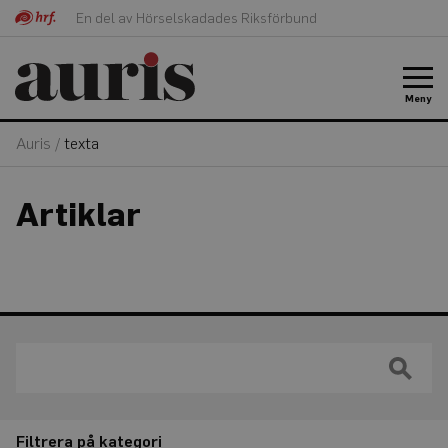
En del av Hörselskadades Riksförbund
Meny
Auris
/
texta
Artiklar
Filtrera på kategori