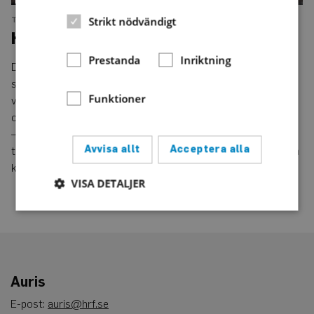
Strikt nödvändigt
TEKNIK
NUMMER 5 • 2022
HRF:s textningprojekt är igång
Prestanda
Inriktning
Den första etappen av HRF:s projekt Alla kan texta har
startat. Just nu pågår bland annat kartläggning av olika
Funktioner
verktyg för automatisk textning, utveckling av projektwebb
och kartläggning av textning i offentlig sektor.
– Vi är också klara med rekryteringen av hörselskadade
Avvisa allt
Acceptera alla
testpersoner, säger Lise-Lotte Fylking, projektledare för Alla
kan texta.
VISA DETALJER
Strikt nödvändigt
Prestanda
Inriktning
Funktioner
Auris
Strikt nödvändiga kakor tillåter
kärnwebbplatsfunktioner som användarinloggning
E-post:
auris@hrf.se
och kontohantering. Webbplatsen kan inte