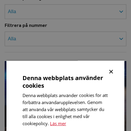
Filtrera på nummer
HRF:s
textningprojekt
×
är
Denna webbplats använder
igång
cookies
Denna webbplats använder cookies för att
förbättra användarupplevelsen. Genom
att använda vår webbplats samtycker du
till alla cookies i enlighet med vår
cookiepolicy.
Läs mer