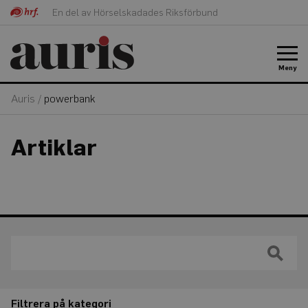
En del av Hörselskadades Riksförbund
Meny
Auris
/
powerbank
Artiklar
Filtrera på kategori