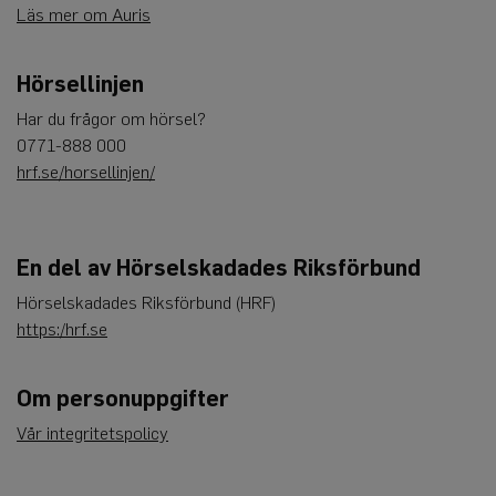
Läs mer om Auris
Leverantör
/
Namn
Utgång
Beskrivning
Domän
CookieScriptConsent
4
Denna cookie
CookieScript
Hörsellinjen
veckor
används av
www.auris.nu
2
Cookie-
dagar
Script.com-
Har du frågor om hörsel?
tjänsten för
0771-888 000
att komma
ihåg
hrf.se/horsellinjen/
preferenserna
för
besökarens
cookie. Det är
nödvändigt
att Cookie-
En del av Hörselskadades Riksförbund
Script.com
cookiebanner
Hörselskadades Riksförbund (HRF)
fungerar
korrekt.
https:/hrf.se
Google
Privacy Policy
Om personuppgifter
Vår integritetspolicy
Leverantör
Namn
Utgång
Beskrivning
/
Domän
_ga
1 år 1
Detta cookie-namn är
Google