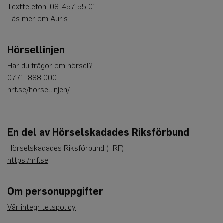
användas ordentligt utan strikt nödvändiga cookies.
Texttelefon: 08-457 55 01
Leverantör
/
Läs mer om Auris
Namn
Utgång
Beskrivning
Domän
CookieScriptConsent
4
Denna cookie
CookieScript
veckor
används av
www.auris.nu
Hörsellinjen
2
Cookie-
dagar
Script.com-
Har du frågor om hörsel?
tjänsten för
att komma
0771-888 000
ihåg
preferenserna
hrf.se/horsellinjen/
för
besökarens
cookie. Det är
nödvändigt
att Cookie-
Script.com
En del av Hörselskadades Riksförbund
cookiebanner
fungerar
Hörselskadades Riksförbund (HRF)
korrekt.
Google
https:/hrf.se
Privacy Policy
Om personuppgifter
Leverantör
Vår integritetspolicy
Namn
Utgång
Beskrivning
/
Domän