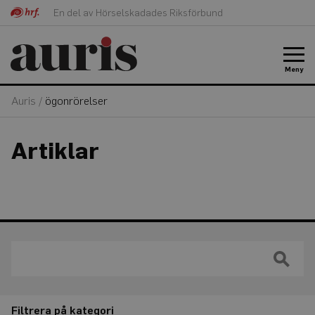
En del av Hörselskadades Riksförbund
Meny
Auris
/
ögonrörelser
Artiklar
Filtrera på kategori