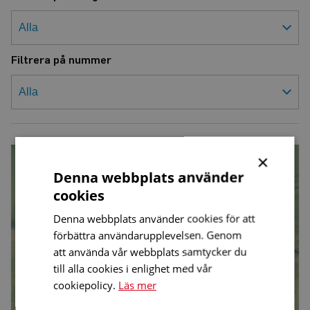
Filtrera på nummer
Undersöker
×
riktningshörsel
hos
Denna webbplats använder
små
cookies
barn
Denna webbplats använder cookies för att
förbättra användarupplevelsen. Genom
att använda vår webbplats samtycker du
till alla cookies i enlighet med vår
cookiepolicy.
Läs mer