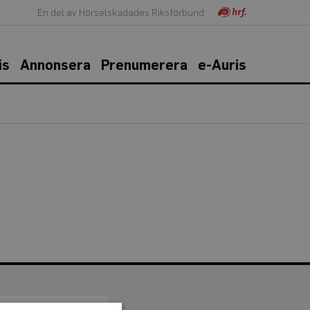
En del av Hörselskadades Riksförbund
is
Annonsera
Prenumerera
e-Auris