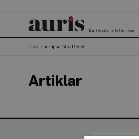
Den hörselsmarta tidningen
Auris
/
hörapparatbatterier
Artiklar