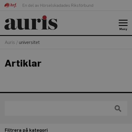
En del av Hörselskadades Riksförbund
Meny
Auris
/
universitet
Artiklar
Filtrera på kategori