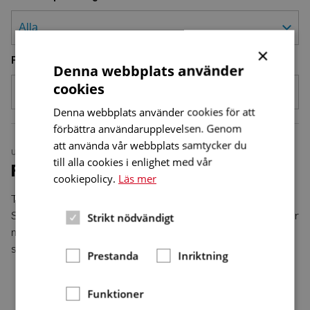
×
Filtrera på nummer
Denna webbplats använder
cookies
Denna webbplats använder cookies för att
förbättra användarupplevelsen. Genom
att använda vår webbplats samtycker du
UTBILDNING
NUMMER 2 • 2023
till alla cookies i enlighet med vår
Fler studenter beställer skrivtolk
cookiepolicy.
Läs mer
Tord Rådahl är sektionschef för utbildningstolkning vid
Stockholms universitet och samarbetar om bokning av tolkar
Strikt nödvändigt
med elva andra lärosäten. Han konstaterar att allt fler
studenter vill ha skrivtolkning.
Prestanda
Inriktning
Funktioner