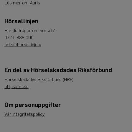
Läs mer om Auris
Leverantör
/
Namn
Utgång
Beskrivning
Domän
CookieScriptConsent
4
Denna cookie
CookieScript
Hörsellinjen
veckor
används av
www.auris.nu
2
Cookie-
Har du frågor om hörsel?
dagar
Script.com-
tjänsten för
0771-888 000
att komma
ihåg
hrf.se/horsellinjen/
preferenserna
för
besökarens
cookie. Det är
nödvändigt
att Cookie-
En del av Hörselskadades Riksförbund
Script.com
cookiebanner
Hörselskadades Riksförbund (HRF)
fungerar
korrekt.
https:/hrf.se
Google
Privacy Policy
Om personuppgifter
Vår integritetspolicy
Leverantör
Namn
Utgång
Beskrivning
/
Domän
_ga
1 år 1
Detta cookie-namn är
Google