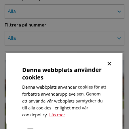
Filtrera på nummer
×
Visbyföreningen
har
Denna webbplats använder
fått
en
cookies
omstart
Denna webbplats använder cookies för att
förbättra användarupplevelsen. Genom
att använda vår webbplats samtycker du
till alla cookies i enlighet med vår
cookiepolicy.
Läs mer