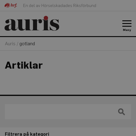
En del av Hörselskadades Riksförbund
Meny
Auris
/
gotland
Artiklar
Filtrera på kategori