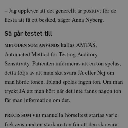
för
besökarens
– Jag upplever att det generellt är positivt för de
cookie. Det är
nödvändigt
flesta att få ett besked, säger Anna Nyberg.
att Cookie-
Script.com
cookiebanner
fungerar
Så går testet till
korrekt.
Google
kallas AMTAS,
Privacy Policy
METODEN SOM ANVÄNDS
Automated Method for Testing Auditory
Sensitivity. Patienten informeras att en ton spelas,
Leverantör
Namn
Utgång
Beskrivning
/
Domän
detta följs av att man ska svara JA eller Nej om
_ga
1 år 1
Detta cookie-namn är
Google
man hörde tonen. Ibland spelas ingen ton. Om man
månad
associerat med Google
LLC
Universal Analytics - vi
.auris.nu
tryckt JA att man hört när det inte fanns någon ton
en viktig uppdatering 
Googles mer vanliga
analystjänst. Denna co
får man information om det.
används för att särskilj
unika användare geno
tilldela ett slumpmässi
manuella hörseltest startas varje
genererat nummer so
PRECIS SOM VID
klientidentifierare. Den
i varje sidförfrågan på
frekvens med en starkare ton för att den ska vara
webbplats och används