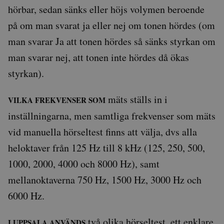
att beräkna besökar-,
hörbar, sedan sänks eller höjs volymen beroende
session- och kampanjd
för
på om man svarat ja eller nej om tonen hördes (om
webbplatsanalysrappor
man svarar Ja att tonen hördes så sänks styrkan om
_ga_Y9RP8BQP1X
.auris.nu
1 år 1
Denna cookie används
månad
Google Analytics för at
bevara sessionstillstån
man svarar nej, att tonen inte hördes då ökas
styrkan).
mäts ställs in i
VILKA FREKVENSER SOM
inställningarna, men samtliga frekvenser som mäts
vid manuella hörseltest finns att välja, dvs alla
heloktaver från 125 Hz till 8 kHz (125, 250, 500,
1000, 2000, 4000 och 8000 Hz), samt
mellanoktaverna 750 Hz, 1500 Hz, 3000 Hz och
6000 Hz.
två olika hörseltest, ett enklare
I UPPSALA ANVÄNDS