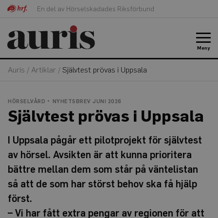
En del av Hörselskadades Riksförbund
Meny
Auris
/
Artiklar
/
Självtest prövas i Uppsala
HÖRSELVÅRD
NYHETSBREV JUNI 2026
Självtest prövas i Uppsala
I Uppsala pågår ett pilotprojekt för självtest
av hörsel. Avsikten är att kunna prioritera
bättre mellan dem som står på väntelistan
så att de som har störst behov ska få hjälp
först.
– Vi har fått extra pengar av regionen för att