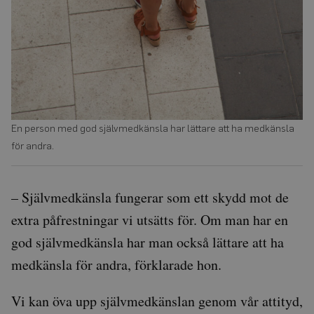
ihåg
preferenserna
för
besökarens
cookie. Det är
nödvändigt
att Cookie-
Script.com
cookiebanner
fungerar
korrekt.
Google
En person med god självmedkänsla har lättare att ha medkänsla
Privacy Policy
för andra.
Leverantör
Namn
Utgång
Beskrivning
/
Domän
– Självmedkänsla fungerar som ett skydd mot de
_ga
1 år 1
Detta cookie-namn är
Google
extra påfrestningar vi utsätts för. Om man har en
månad
associerat med Google
LLC
Universal Analytics - vi
.auris.nu
god självmedkänsla har man också lättare att ha
en viktig uppdatering 
Googles mer vanliga
medkänsla för andra, förklarade hon.
analystjänst. Denna co
används för att särskilj
unika användare geno
tilldela ett slumpmässi
Vi kan öva upp självmedkänslan genom vår attityd,
genererat nummer so
klientidentifierare. Den