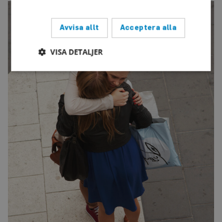
Avvisa allt
Acceptera alla
VISA DETALJER
Strikt nödvändigt
Prestanda
Inriktning
Funktioner
Strikt nödvändiga kakor tillåter
kärnwebbplatsfunktioner som användarinloggning
och kontohantering. Webbplatsen kan inte
användas ordentligt utan strikt nödvändiga cookies.
Leverantör
/
Namn
Utgång
Beskrivning
Domän
CookieScriptConsent
4
Denna cookie
CookieScript
veckor
används av
www.auris.nu
2
Cookie-
dagar
Script.com-
tjänsten för
att komma