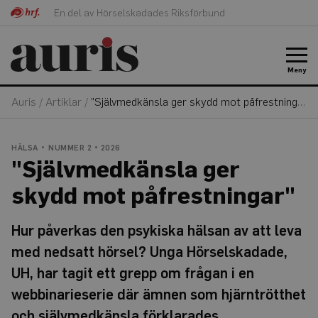
En del av Hörselskadades Riksförbund
Meny
Auris
/
Artiklar
/
”Självmedkänsla ger skydd mot påfrestningar”
HÄLSA
NUMMER 2 • 2026
"Självmedkänsla ger
skydd mot påfrestningar"
Hur påverkas den psykiska hälsan av att leva
med nedsatt hörsel? Unga Hörselskadade,
UH, har tagit ett grepp om frågan i en
webbinarieserie där ämnen som hjärntrötthet
och självmedkänsla förklarades.