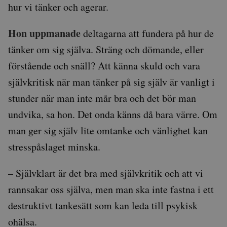
hur vi tänker och agerar.
i varje sidförfrågan på
webbplats och används
att beräkna besökar-,
session- och kampanjd
Hon uppmanade
deltagarna att fundera på hur de
för
webbplatsanalysrappor
tänker om sig själva. Sträng och dömande, eller
_ga_Y9RP8BQP1X
.auris.nu
1 år 1
Denna cookie används
månad
Google Analytics för at
förstående och snäll? Att känna skuld och vara
bevara sessionstillstån
självkritisk när man tänker på sig själv är vanligt i
stunder när man inte mår bra och det bör man
undvika, sa hon. Det onda känns då bara värre. Om
man ger sig själv lite omtanke och vänlighet kan
stresspåslaget minska.
– Självklart är det bra med självkritik och att vi
rannsakar oss själva, men man ska inte fastna i ett
destruktivt tankesätt som kan leda till psykisk
ohälsa.