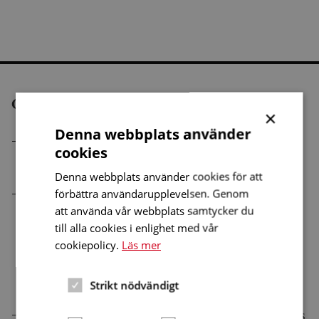
Gör så här
×
Denna webbplats använder
Sätt in 150 kronor på HRFs bankgiro 550-1689
cookies
eller postgiro 5 41 72 – 2.
Denna webbplats använder cookies för att
Betalar du via internet skriv ”Auris-gåva” samt
förbättra användarupplevelsen. Genom
att använda vår webbplats samtycker du
efternamnet på den som ska ha tidningen i
till alla cookies i enlighet med vår
meddelanderaden. Använder du
cookiepolicy.
Läs mer
pappersblankett, skriv mottagarens namn och
adress i meddelanderutan.
Strikt nödvändigt
Skicka ett mejl till
auris@hrf.se
med personens