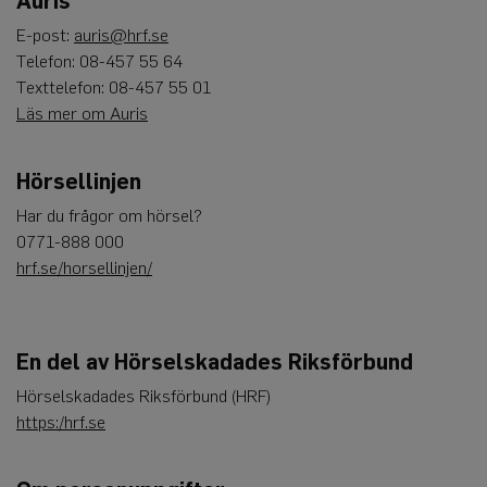
Auris
besökarens
cookie. Det är
E-post:
auris@hrf.se
nödvändigt
att Cookie-
Telefon: 08-457 55 64
Script.com
Texttelefon: 08-457 55 01
cookiebanner
fungerar
Läs mer om Auris
korrekt.
Google
Privacy Policy
Hörsellinjen
Har du frågor om hörsel?
Leverantör
0771-888 000
Namn
Utgång
Beskrivning
/
Domän
hrf.se/horsellinjen/
_ga
1 år 1
Detta cookie-namn är
Google
månad
associerat med Google
LLC
Universal Analytics - vi
.auris.nu
en viktig uppdatering 
Googles mer vanliga
En del av Hörselskadades Riksförbund
analystjänst. Denna co
används för att särskilj
unika användare geno
Hörselskadades Riksförbund (HRF)
tilldela ett slumpmässi
https:/hrf.se
genererat nummer so
klientidentifierare. Den
i varje sidförfrågan på
webbplats och används
att beräkna besökar-,