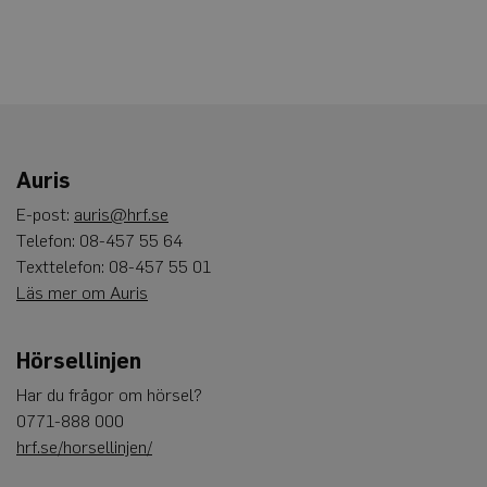
dagar
Script.com-
tjänsten för
att komma
ihåg
preferenserna
för
besökarens
cookie. Det är
nödvändigt
att Cookie-
Script.com
Auris
cookiebanner
fungerar
korrekt.
E-post:
auris@hrf.se
Google
Telefon: 08-457 55 64
Privacy Policy
Texttelefon: 08-457 55 01
Läs mer om Auris
Leverantör
Namn
Utgång
Beskrivning
/
Domän
Hörsellinjen
_ga
1 år 1
Detta cookie-namn är
Google
månad
associerat med Google
LLC
Har du frågor om hörsel?
Universal Analytics - vi
.auris.nu
0771-888 000
en viktig uppdatering 
Googles mer vanliga
hrf.se/horsellinjen/
analystjänst. Denna co
används för att särskilj
unika användare geno