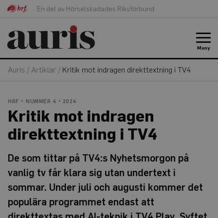
En del av Hörselskadades Riksförbund
Meny
Auris
/
Artiklar
/
Kritik mot indragen direkttextning i TV4
HRF
NUMMER 4 • 2024
Kritik mot indragen
direkttextning i TV4
De som tittar på TV4:s Nyhetsmorgon på
vanlig tv får klara sig utan undertext i
sommar. Under juli och augusti kommer det
populära programmet endast att
direkttextas med AI-teknik i TV4 Play. Syftet