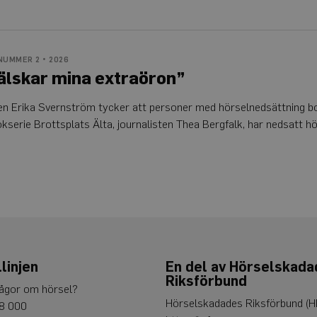
NUMMER 2 • 2026
älskar mina extraöron”
en Erika Svernström tycker att personer med hörselnedsättning bo
kserie Brottsplats Älta, journalisten Thea Bergfalk, har nedsatt h
linjen
En del av Hörselskad
Riksförbund
rågor om hörsel?
Hörselskadades Riksförbund (H
8 000