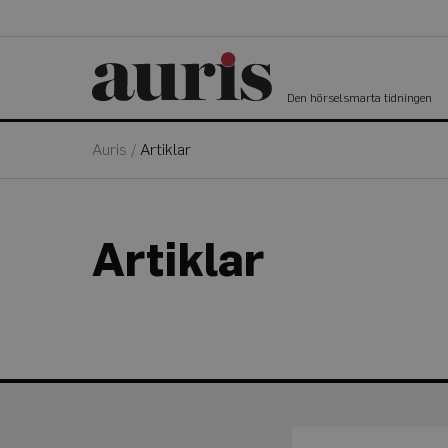
Den hörselsmarta tidningen
Auris
/
Artiklar
Artiklar