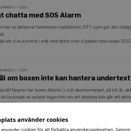
UMMER 2 • 2026
gt chatta med SOS Alarm
 har nu aktiverat funktionen realtidstext, RTT, som gör det möjlig
al.
lada att vi nu kommit i mål med detta som vi jobbat med sedan 202
UMMER 2 • 2026
l om boxen inte kan hantera undertext
Bjurälf Nygren har boxen Allente 1 och abonnemanget, på ett år, a
k vid tecknade av avtalet ingen info om att textning inte går att a
ming, säger Christer som är styrelseledamot i HRF Stockholm.
plats använder cookies
använder cookies för att förbättra användarupplevelsen. Genom 