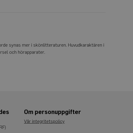
rde synas mer i skönlitteraturen. Huvudkaraktären i
örsel och hörapparater.
ades
Om personuppgifter
Vår integritetspolicy
RF)