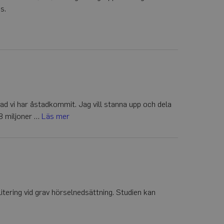
s.
s - vilket är en
na cookie används
mässigt genererat
an på en webbplats
ata för
ionstillståndet.
 vad vi har åstadkommit. Jag vill stanna upp och dela
,8 miljoner …
Läs mer
itering vid grav hörselnedsättning. Studien kan