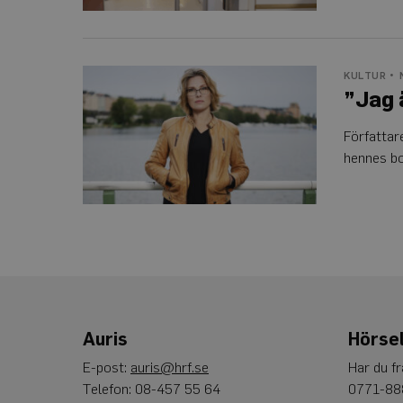
”Jag
KULTUR
älskar
”Jag 
mina
extraöron”
Författar
hennes bo
Auris
Hörsel
E-post:
auris@hrf.se
Har du f
Telefon: 08-457 55 64
0771-88