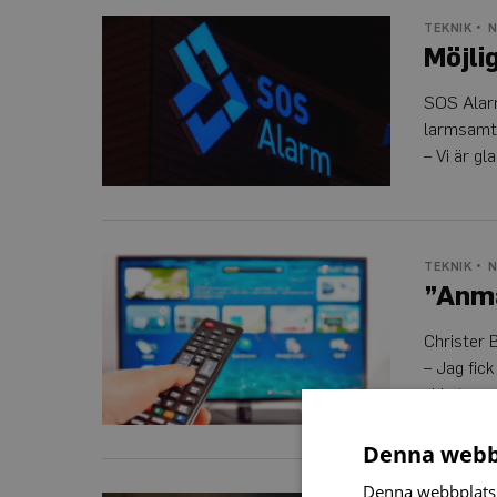
Möjligt
TEKNIK
N
chatta
Möjli
med
SOS
Alarm
SOS Alarm
larmsamt
– Vi är g
”Anmäl
TEKNIK
N
om
”Anmä
boxen
inte
kan
Christer 
hantera
undertext”
– Jag fic
vid strea
Denna webb
Denna webbplats 