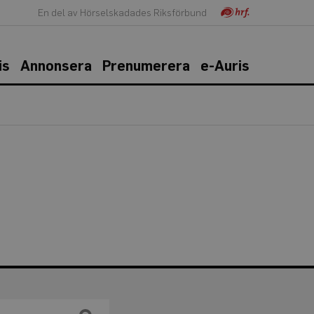
En del av Hörselskadades Riksförbund
is
Annonsera
Prenumerera
e-Auris