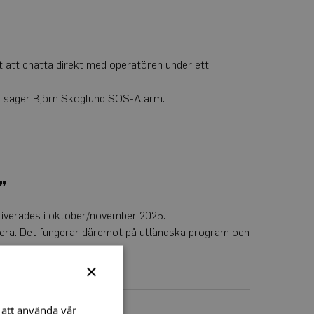
t att chatta direkt med operatören under ett
2, säger Björn Skoglund SOS-Alarm.
”
ktiverades i oktober/november 2025.
ktivera. Det fungerar däremot på utländska program och
×
att använda vår