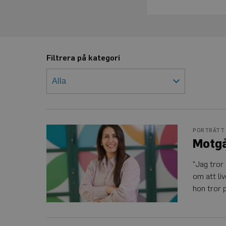
Filtrera på kategori
Motgångarna
PORTRÄTT
väckte
Motgå
kampvilja
”Jag tror
om att liv
hon tror 