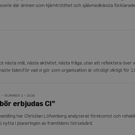
eserie där ämnen som hjärntrötthet och självmedkänsla förklarade
Leverantör
Utgång
Beskrivning
/
Domän
Google Privacy Policy
1 år 1
Detta cookie-namn är associerat med Google Universal Analytic
Google
månad
viktig uppdatering av Googles mer vanliga analystjänst. Den
LLC
för att särskilja unika användare genom att tilldela ett slump
.auris.nu
nummer som klientidentifierare. Den ingår i varje sidförfråg
och används för att beräkna besökar-, session- och kampanjd
webbplatsanalysrapporterna.
.auris.nu
1 år 1
Denna cookie används av Google Analytics för att bevara sess
månad
mot nästa mål, nästa aktivitet, nästa fråga, utan att reflektera över
ste tiden.För vad vi gör som organisation är otroligt viktigt för 1
G
NUMMER 2 • 2026
 bör erbjudas CI”
vhandling har Christian Löfvenberg analyserat förekomst och rehabil
l nytta i planeringen av framtidens hörselvård.