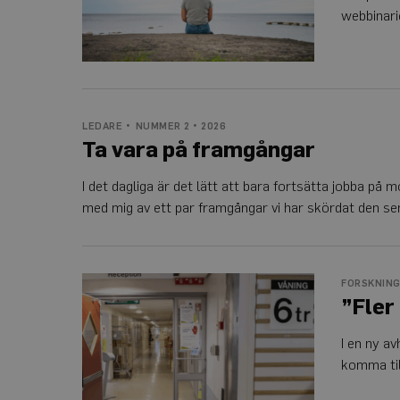
webbinari
Namn
_ga
LEDARE
NUMMER 2 • 2026
Ta vara på framgångar
_ga_Y9RP8BQP1X
I det dagliga är det lätt att bara fortsätta jobba på 
med mig av ett par framgångar vi har skördat den sena
”Fler
FORSKNIN
bör
”Fler
erbjudas
CI”
I en ny a
komma til